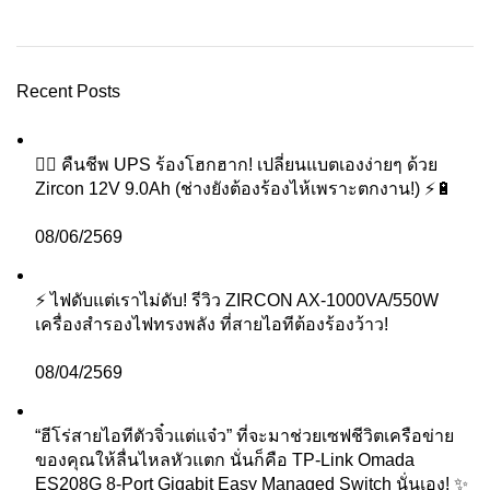
Recent Posts
🧟‍♂️ คืนชีพ UPS ร้องโฮกฮาก! เปลี่ยนแบตเองง่ายๆ ด้วย
Zircon 12V 9.0Ah (ช่างยังต้องร้องไห้เพราะตกงาน!) ⚡️🔋
08/06/2569
⚡ ไฟดับแต่เราไม่ดับ! รีวิว ZIRCON AX-1000VA/550W
เครื่องสำรองไฟทรงพลัง ที่สายไอทีต้องร้องว้าว!
08/04/2569
“ฮีโร่สายไอทีตัวจิ๋วแต่แจ๋ว” ที่จะมาช่วยเซฟชีวิตเครือข่าย
ของคุณให้ลื่นไหลหัวแตก นั่นก็คือ TP-Link Omada
ES208G 8-Port Gigabit Easy Managed Switch นั่นเอง! ✨