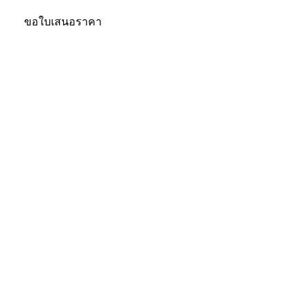
ขอใบเสนอราคา
สมัครเป็นพันธมิตรธุรกิจ
Lazada
Shopee
Tiktok
Lnwshop
Line Shopping
เครื่องหมายรับรอง
จัดส่งสินค้าโดย
ช่องทางการชำระ