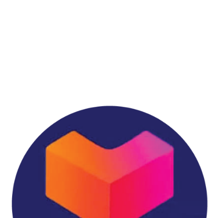
เวลาทำการ: จันทร์ – ศุกร์ 9.00 – 18.00 น.
เสาร์ 9.00 – 13.00 น.
168/42 หมู่ที่ 12 ตำบลบางแก้ว อำเภอบางพลี จังหวัด
สมุทรปราการ 10540
vnixonestop@vnixgp.com