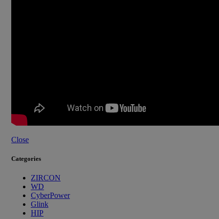
Close
Categories
ZIRCON
WD
CyberPower
Glink
HIP