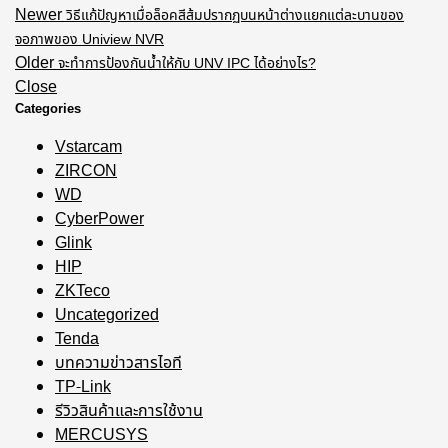
Newer
วิธีแก้ปัญหาเมื่อล็อคสีส้มปรากฏบนหน้าต่างแยกแต่ละบานของ
จอภาพของ Uniview NVR
Older
จะทําการป้องกันน้ําให้กับ UNV IPC ได้อย่างไร?
Close
Categories
Vstarcam
ZIRCON
WD
CyberPower
Glink
HIP
ZKTeco
Uncategorized
Tenda
บทความข่าวสารไอที
TP-Link
รีวิวสินค้าและการใช้งาน
MERCUSYS