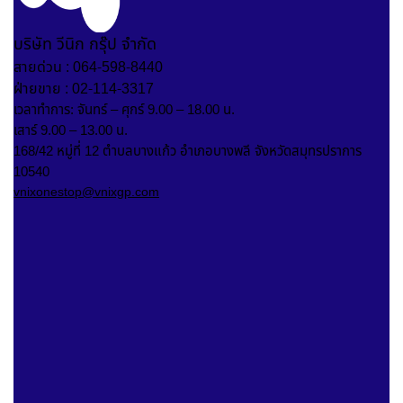
บริษัท วีนิก กรุ๊ป จำกัด
สายด่วน : 064-598-8440
ฝ่ายขาย : 02-114-3317
เวลาทำการ: จันทร์ – ศุกร์ 9.00 – 18.00 น.
เสาร์ 9.00 – 13.00 น.
168/42 หมู่ที่ 12 ตำบลบางแก้ว อำเภอบางพลี จังหวัดสมุทรปราการ
10540
vnixonestop@vnixgp.com