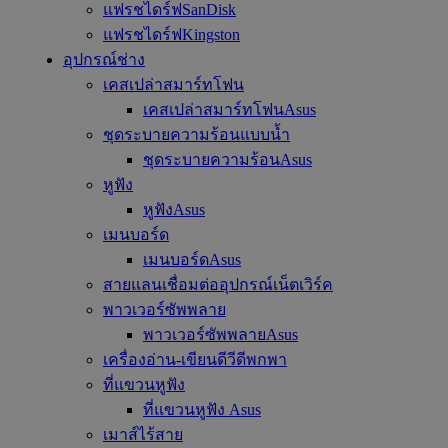
แฟรชไดร์ฟSanDisk
แฟรชไดร์ฟKingston
อุปกรณ์ช่าง
เคสเปล่าสมาร์ทโฟน
เคสเปล่าสมาร์ทโฟนAsus
ชุดระบายความร้อนแบบน้ำ
ชุดระบายความร้อนAsus
หูฟัง
หูฟังAsus
เมนบอร์ด
เมนบอร์ดAsus
สายแลนเชื่อมต่ออุปกรณ์เน็ตเวิร์ค
พาวเวอร์ซัพพลาย
พาวเวอร์ซัพพลายAsus
เครื่องอ่าน-เขียนดีวีดีพกพา
ที่แขวนหูฟัง
ที่แขวนหูฟัง Asus
เมาส์ไร้สาย