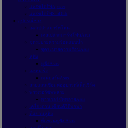
แฟรชไดร์ฟApacer
แฟรชไดร์ฟSanDisk
อุปกรณ์ช่าง
เคสเปล่าสมาร์ทโฟน
เคสเปล่าสมาร์ทโฟนAsus
ชุดระบายความร้อนแบบน้ำ
ชุดระบายความร้อนAsus
หูฟัง
หูฟังAsus
เมนบอร์ด
เมนบอร์ดAsus
สายแลนเชื่อมต่ออุปกรณ์เน็ตเวิร์ค
พาวเวอร์ซัพพลาย
พาวเวอร์ซัพพลายAsus
เครื่องอ่าน-เขียนดีวีดีพกพา
ที่แขวนหูฟัง
ที่แขวนหูฟัง Asus
เมาส์ไร้สาย