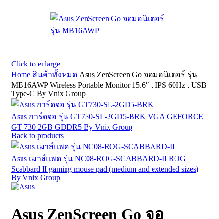
Click to enlarge
Home
สินค้าทั้งหมด
Asus ZenScreen Go จอมอนิเตอร์ รุ่น
MB16AWP Wireless Portable Monitor 15.6″ , IPS 60Hz , USB
Type-C By Vnix Group
Asus การ์ดจอ รุ่น GT730-SL-2GD5-BRK VGA GEFORCE
GT 730 2GB GDDR5 By Vnix Group
Back to products
Asus เมาส์แพด รุ่น NC08-ROG-SCABBARD-II ROG
Scabbard II gaming mouse pad (medium and extended sizes)
By Vnix Group
Asus ZenScreen Go จอ