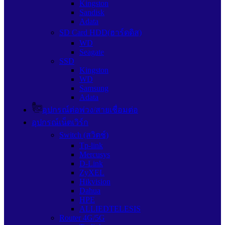
Kingston
Sandisk
Adata
SD Card HDD(ฮาร์ดดิส)
WD
Seagate
SSD
Kingston
WD
Samsung
Adata
อุปกรณ์ต่อพ่วง/สายเชื่อมต่อ
อุปกรณ์เน็ตเวิร์ก
Switch (สวิตช์)
Tp-link
Mercusys
D-Link
ZyXEL
Hikvision
Dahua
HPE
ALLIEDTELESIS
Router 4G/5G