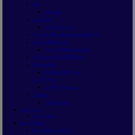
หูฟัง
หูฟังAsus
เมนบอร์ด
เมนบอร์ดAsus
สายแลนเชื่อมต่ออุปกรณ์เน็ตเวิร์ค
พาวเวอร์ซัพพลาย
พาวเวอร์ซัพพลายAsus
เครื่องอ่าน-เขียนดีวีดีพกพา
ที่แขวนหูฟัง
ที่แขวนหูฟัง Asus
เมาส์ไร้สาย
เมาส์ไร้สายAsus
การ์ดจอ
การ์ดจอAsus
Ram (แรม)
RAM Adata
จอมอนิเตอร์
จอมอนิเตอร์ ASUS