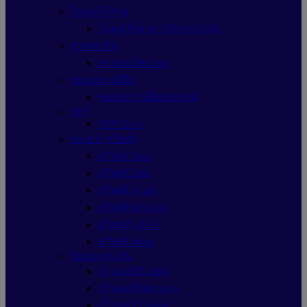
โมดูลไร้สาย
โมดูลไร้สาย VIEWSONIC
สายเคเบิล
สายเคเบิลCisco
ชุดอุปกรณ์ยึด
ชุดอุปกรณ์ยึดInterlink
SFP
SFP Cisco
Switch (สวิตช์)
สวิตช์Cisco
สวิตช์Glink
สวิตซ์D-Link
สวิตซ์Hikvision
สวิตซ์ZyXEL
สวิตซ์Dahua
Router 4G/5G
เร้าเตอร์D-Link
เร้าเตอร์Mercusys
เร้าเตอร์Tp-link