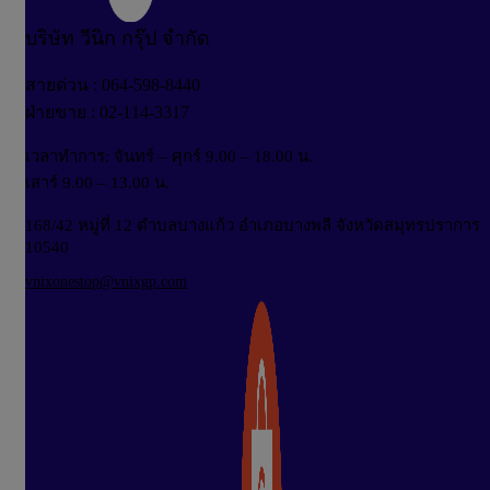
บริษัท วีนิก กรุ๊ป จำกัด
สายด่วน : 064-598-8440
ฝ่ายขาย : 02-114-3317
เวลาทำการ: จันทร์ – ศุกร์ 9.00 – 18.00 น.
เสาร์ 9.00 – 13.00 น.
168/42 หมู่ที่ 12 ตำบลบางแก้ว อำเภอบางพลี จังหวัดสมุทรปราการ
10540
vnixonestop@vnixgp.com