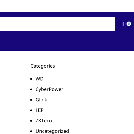
Newsletter
Contact Us
FAQs
0
Categories
WD
CyberPower
Glink
HIP
ZKTeco
Uncategorized