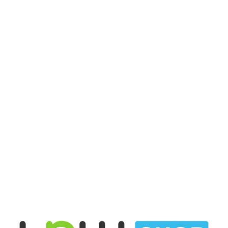
ฝ่ายขาย : 02-114-3317
เวลาทำการ: จันทร์ – ศุกร์ 9.00 – 18.00 น.
เสาร์ 9.00 – 13.00 น.
168/42 หมู่ที่ 12 ตำบลบางแก้ว อำเภอบางพลี จังหวัด
สมุทรปราการ 10540
vnixonestop@vnixgp.com