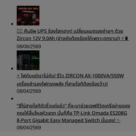
🧟‍♂️ คืนชีพ UPS ร้องโฮกฮาก! เปลี่ยนแบตเองง่ายๆ ด้วย
Zircon 12V 9.0Ah (ช่างยังต้องร้องไห้เพราะตกงาน!) ⚡️🔋
08/06/2569
⚡ ไฟดับแต่เราไม่ดับ! รีวิว ZIRCON AX-1000VA/550W
เครื่องสำรองไฟทรงพลัง ที่สายไอทีต้องร้องว้าว!
08/04/2569
“ฮีโร่สายไอทีตัวจิ๋วแต่แจ๋ว” ที่จะมาช่วยเซฟชีวิตเครือข่ายของ
คุณให้ลื่นไหลหัวแตก นั่นก็คือ TP-Link Omada ES208G
8-Port Gigabit Easy Managed Switch นั่นเอง! ✨
08/04/2569