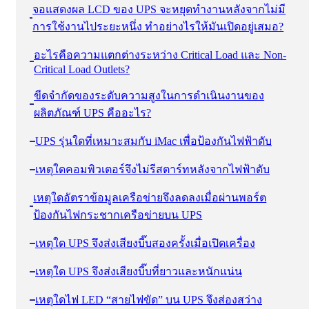
จอแสดงผล LCD ของ UPS จะหยุดทํางานหลังจากไม่มี
การใช้งานไประยะหนึ่ง ทําอย่างไรให้มันเปิดอยู่เสมอ?
อะไรคือความแตกต่างระหว่าง Critical Load และ Non-
Critical Load Outlets?
ขีดจํากัดของระดับความสูงในการดําเนินงานของ
ผลิตภัณฑ์ UPS คืออะไร?
UPS รุ่นใดที่เหมาะสมกับ iMac เพื่อป้องกันไฟฟ้าดับ
เหตุใดคอมพิวเตอร์จึงไม่รีสตาร์ทหลังจากไฟฟ้าดับ
เหตุใดอัตราข้อมูลเครือข่ายจึงลดลงเมื่อผ่านพอร์ต
ป้องกันไฟกระชากเครือข่ายบน UPS
เหตุใด UPS จึงส่งเสียงบี๊บสองครั้งเมื่อเปิดเครื่อง
เหตุใด UPS จึงส่งเสียงบี๊บที่ยาวและหนักแน่น
เหตุใดไฟ LED “สายไฟขัด” บน UPS จึงส่องสว่าง