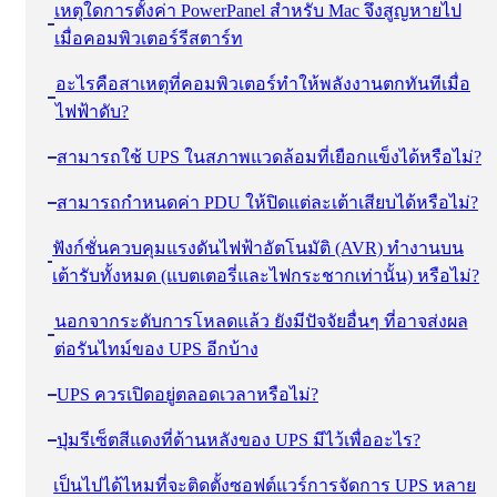
เหตุใดการตั้งค่า PowerPanel สําหรับ Mac จึงสูญหายไป
เมื่อคอมพิวเตอร์รีสตาร์ท
อะไรคือสาเหตุที่คอมพิวเตอร์ทําให้พลังงานตกทันทีเมื่อ
ไฟฟ้าดับ?
สามารถใช้ UPS ในสภาพแวดล้อมที่เยือกแข็งได้หรือไม่?
สามารถกําหนดค่า PDU ให้ปิดแต่ละเต้าเสียบได้หรือไม่?
ฟังก์ชั่นควบคุมแรงดันไฟฟ้าอัตโนมัติ (AVR) ทํางานบน
เต้ารับทั้งหมด (แบตเตอรี่และไฟกระชากเท่านั้น) หรือไม่?
นอกจากระดับการโหลดแล้ว ยังมีปัจจัยอื่นๆ ที่อาจส่งผล
ต่อรันไทม์ของ UPS อีกบ้าง
UPS ควรเปิดอยู่ตลอดเวลาหรือไม่?
ปุ่มรีเซ็ตสีแดงที่ด้านหลังของ UPS มีไว้เพื่ออะไร?
เป็นไปได้ไหมที่จะติดตั้งซอฟต์แวร์การจัดการ UPS หลาย