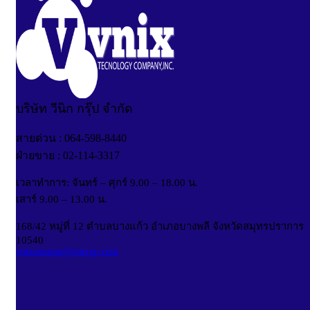
บริษัท วีนิก กรุ๊ป จำกัด
สายด่วน : 064-598-8440
ฝ่ายขาย : 02-114-3317
เวลาทำการ: จันทร์ – ศุกร์ 9.00 – 18.00 น.
เสาร์ 9.00 – 13.00 น.
168/42 หมู่ที่ 12 ตำบลบางแก้ว อำเภอบางพลี จังหวัดสมุทรปราการ
10540
vnixonestop@vnixgp.com