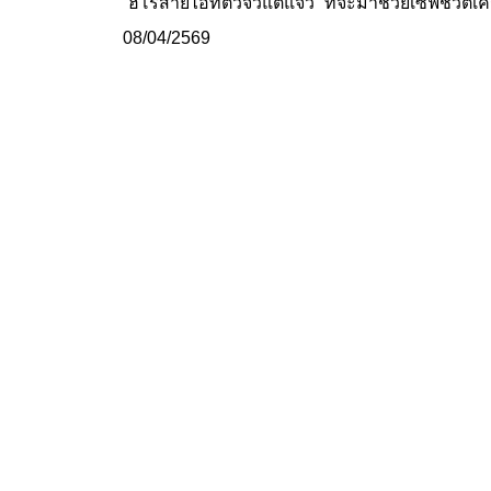
“ฮีโร่สายไอทีตัวจิ๋วแต่แจ๋ว” ที่จะมาช่วยเซฟชีว
08/04/2569