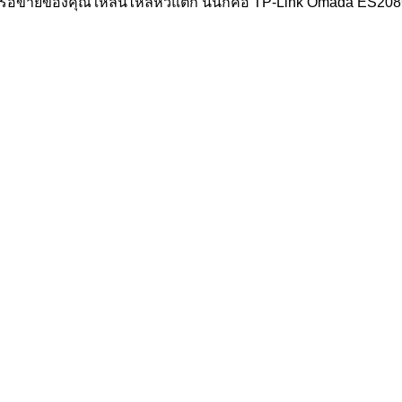
ิตเครือข่ายของคุณให้ลื่นไหลหัวแตก นั่นก็คือ TP-Link Omada ES20