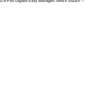
8G 8-Port Gigabit Easy Managed Switch นั่นเอง! ✨