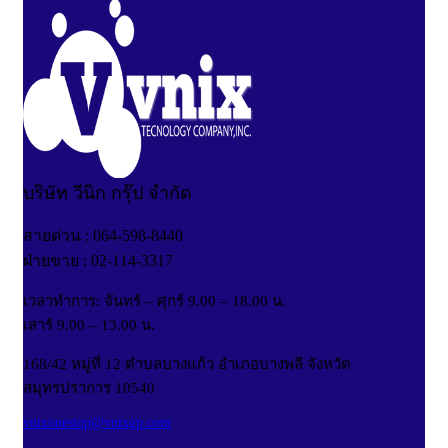
บริษัท วีนิก กรุ๊ป จำกัด
สายด่วน : 064-598-8440
ฝ่ายขาย : 02-114-3317
เวลาทำการ: จันทร์ – ศุกร์ 9.00 – 18.00 น.
เสาร์ 9.00 – 13.00 น.
168/42 หมู่ที่ 12 ตำบลบางแก้ว อำเภอบางพลี จังหวัด
สมุทรปราการ 10540
vnixonestop@vnixgp.com