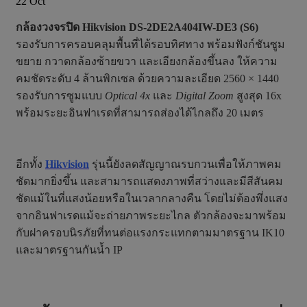
22
Oct
กล้องวงจรปิด Hikvision DS-2DE2A404IW-DE3 (S6)
รองรับการครอบคลุมพื้นที่ได้รอบทิศทาง พร้อมฟังก์ชันซูม
ขยาย กวาดกล้องซ้ายขวา และเอียงกล้องขึ้นลง ให้ความ
คมชัดระดับ 4 ล้านพิกเซล ด้วยความละเอียด 2560 × 1440
รองรับการซูมแบบ
Optical 4x
และ
Digital Zoom
สูงสุด 16x
พร้อมระยะอินฟาเรดที่สามารถส่องได้ไกลถึง 20 เมตร
อีกทั้ง
Hikvision
รุ่นนี้ยังลดสัญญาณรบกวนเพื่อให้ภาพคม
ชัดมากยิ่งขึ้น และสามารถแสดงภาพที่สว่างและมีสีสันคม
ชัดแม้ในที่แสงน้อยหรือในเวลากลางคืน โดยไม่ต้องพึ่งแสง
จากอินฟาเรดแม้จะถ่ายภาพระยะไกล ตัวกล้องจะมาพร้อม
กับฝาครอบนิรภัยที่ทนต่อแรงกระแทกตามมาตรฐาน IK10
และมาตรฐานกันน้ำ IP