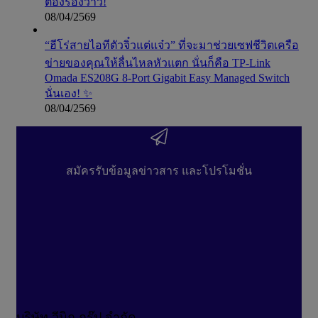
ต้องร้องว้าว!
08/04/2569
“ฮีโร่สายไอทีตัวจิ๋วแต่แจ๋ว” ที่จะมาช่วยเซฟชีวิตเครือ
ข่ายของคุณให้ลื่นไหลหัวแตก นั่นก็คือ TP-Link
Omada ES208G 8-Port Gigabit Easy Managed Switch
นั่นเอง! ✨
08/04/2569
สมัครรับข้อมูลข่าวสาร และโปรโมชั่น
บริษัท วีนิก กรุ๊ป จำกัด