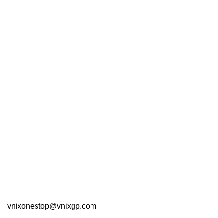
สมัครรับข้อมูลข่าวสาร และโปรโมชั่น
บริษัท วีนิก กรุ๊ป จำกัด
สายด่วน : 064-598-8440
ฝ่ายขาย : 02-114-3317
เวลาทำการ: จันทร์ – ศุกร์ 9.00 – 18.00 น.
เสาร์ 9.00 – 13.00 น.
168/42 หมู่ที่ 12 ตำบลบางแก้ว อำเภอบางพลี จังหวัด
สมุทรปราการ 10540
vnixonestop@vnixgp.com