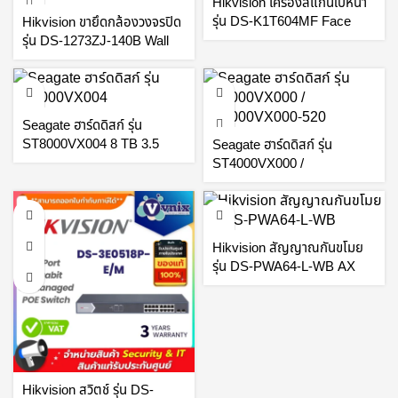
Hikvision เครื่องสแกนใบหน้า
รุ่น DS-K1T604MF Face
Hikvision ขายึดกล้องวงจรปิด
Recognition Terminal By
รุ่น DS-1273ZJ-140B Wall
Vnix Group
mount By Vnix Group
Seagate ฮาร์ดดิสก์ รุ่น
ST8000VX004 8 TB 3.5
Seagate ฮาร์ดดิสก์ รุ่น
INCH HDD SEAGATE
ST4000VX000 /
SKYHAWK – SATA3 By
ST4000VX000-520
Vnix Group
SKYHAWK 4 TB 4TB HDD
CCTV By Vnix Group
Hikvision สัญญาณกันขโมย
รุ่น DS-PWA64-L-WB AX
PRO (433MHz) By Vnix
Group
Hikvision สวิตช์ รุ่น DS-