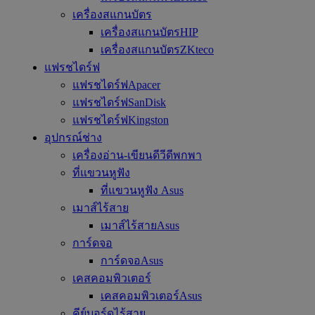
เครื่องสแกนบัตร
เครื่องสแกนบัตรHIP
เครื่องสแกนบัตรZKteco
แฟรชไดร์ฟ
แฟรชไดร์ฟApacer
แฟรชไดร์ฟSanDisk
แฟรชไดร์ฟKingston
อุปกรณ์ช่าง
เครื่องอ่าน-เขียนดีวีดีพกพา
ที่แขวนหูฟัง
ที่แขวนหูฟัง Asus
เมาส์ไร้สาย
เมาส์ไร้สายAsus
การ์ดจอ
การ์ดจอAsus
เคสคอมพิวเตอร์
เคสคอมพิวเตอร์Asus
คีย์บอร์ดไร้สาย