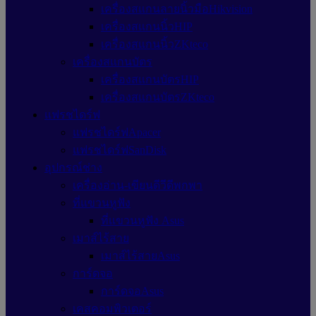
เครื่องสแกนลายนิ้วมือHikvision
เครื่องสแกนนิ้วHIP
เครื่องสแกนนิ้วZKteco
เครื่องสแกนบัตร
เครื่องสแกนบัตรHIP
เครื่องสแกนบัตรZKteco
แฟรชไดร์ฟ
แฟรชไดร์ฟApacer
แฟรชไดร์ฟSanDisk
อุปกรณ์ช่าง
เครื่องอ่าน-เขียนดีวีดีพกพา
ที่แขวนหูฟัง
ที่แขวนหูฟัง Asus
เมาส์ไร้สาย
เมาส์ไร้สายAsus
การ์ดจอ
การ์ดจอAsus
เคสคอมพิวเตอร์