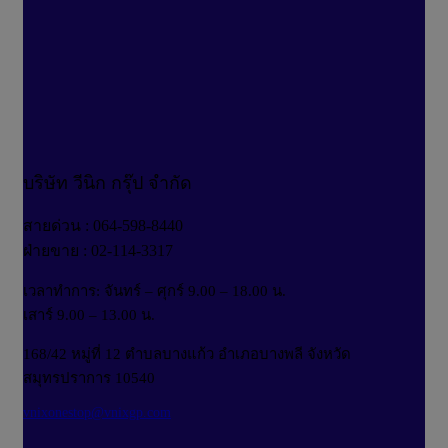
บริษัท วีนิก กรุ๊ป จำกัด
สายด่วน : 064-598-8440
ฝ่ายขาย : 02-114-3317
เวลาทำการ: จันทร์ – ศุกร์ 9.00 – 18.00 น.
เสาร์ 9.00 – 13.00 น.
168/42 หมู่ที่ 12 ตำบลบางแก้ว อำเภอบางพลี จังหวัด
สมุทรปราการ 10540
vnixonestop@vnixgp.com