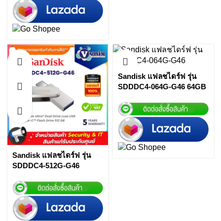
Sandisk แฟลชไดร์ฟ รุ่น
SDDDC4-064G-G46 64GB
Flash Drive SANDISK
Ultra Dual Drive Luxe
(Type-C) By Vnix Group
Sandisk แฟลชไดร์ฟ รุ่น
SDDDC4-512G-G46
SanDisk Ultra® Dual Drive
Luxe USB Type-C™ Flash
Drive 512 GB By Vnix
Group