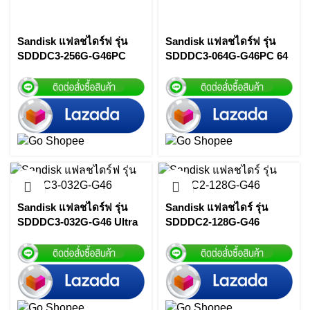
Sandisk แฟลชไดร์ฟ รุ่น
Sandisk แฟลชไดร์ฟ รุ่น
SDDDC3-256G-G46PC
SDDDC3-064G-G46PC 64
Ultra Dual Drive Go USB
GB FLASH DRIVE
Type-C™ 256 GB (Peach)
SANDISK ULTRA DUAL
By Vnix Group
DRIVE GO By Vnix Group
Sandisk แฟลชไดร์ฟ รุ่น
Sandisk แฟลชไดร์ รุ่น
SDDDC3-032G-G46 Ultra
SDDDC2-128G-G46
Dual Drive Go USB Type-
ULTRA DUAL DRIVE USB
CTM Flash Drive, USB
TYPE-C 128GB-SPEED
Type C, Black,
UP TO 150MB/SEC By
USB3.1/Type C By Vnix
Vnix Group
Group