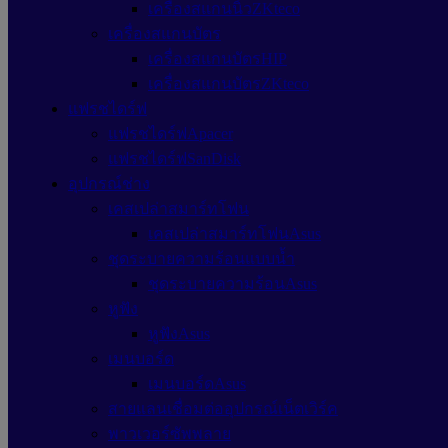
เครื่องสแกนนิ้วZKteco
เครื่องสแกนบัตร
เครื่องสแกนบัตรHIP
เครื่องสแกนบัตรZKteco
แฟรชไดร์ฟ
แฟรชไดร์ฟApacer
แฟรชไดร์ฟSanDisk
อุปกรณ์ช่าง
เคสเปล่าสมาร์ทโฟน
เคสเปล่าสมาร์ทโฟนAsus
ชุดระบายความร้อนแบบน้ำ
ชุดระบายความร้อนAsus
หูฟัง
หูฟังAsus
เมนบอร์ด
เมนบอร์ดAsus
สายแลนเชื่อมต่ออุปกรณ์เน็ตเวิร์ค
พาวเวอร์ซัพพลาย