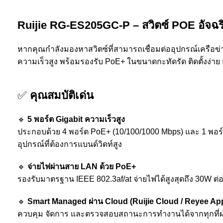
Ruijie RG-ES205GC-P – สวิตซ์ POE อัจฉริ
หากคุณกำลังมองหาสวิตซ์ที่สามารถเชื่อมต่ออุปกรณ์เครือ
ความเร็วสูง พร้อมรองรับ PoE+ ในขนาดกะทัดรัด ติดตั้งง่าย 
✅
คุณสมบัติเด่น
🔹
5 พอร์ต Gigabit ความเร็วสูง
ประกอบด้วย 4 พอร์ต PoE+ (10/100/1000 Mbps) และ 1 พอร์ต U
อุปกรณ์ที่ต้องการแบนด์วิดท์สูง
🔹
จ่ายไฟผ่านสาย LAN ด้วย PoE+
รองรับมาตรฐาน IEEE 802.3af/at จ่ายไฟได้สูงสุดถึง 30W ต่
🔹
Smart Managed ผ่าน Cloud (Ruijie Cloud / Reyee Ap
ควบคุม จัดการ และตรวจสอบสถานะการทำงานได้จากทุกที่ผ่านแ