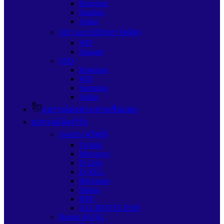
Kingston
Sandisk
Adata
SD Card HDD(ฮาร์ดดิส)
WD
Seagate
SSD
Kingston
WD
Samsung
Adata
อุปกรณ์ต่อพ่วง/สายเชื่อมต่อ
อุปกรณ์เน็ตเวิร์ก
Switch (สวิตช์)
Tp-link
Mercusys
D-Link
ZyXEL
Hikvision
Dahua
HPE
ALLIEDTELESIS
Router 4G/5G