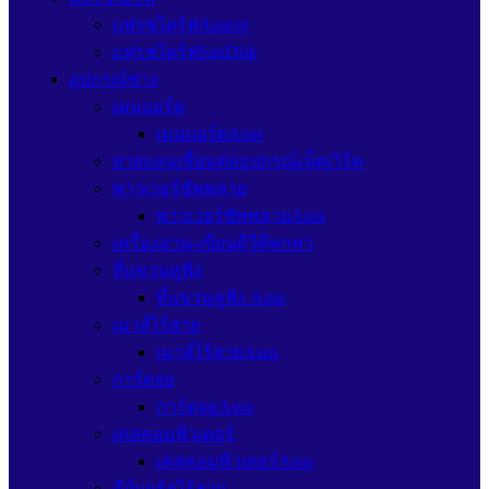
แฟรชไดร์ฟApacer
แฟรชไดร์ฟSanDisk
อุปกรณ์ช่าง
เมนบอร์ด
เมนบอร์ดAsus
สายแลนเชื่อมต่ออุปกรณ์เน็ตเวิร์ค
พาวเวอร์ซัพพลาย
พาวเวอร์ซัพพลายAsus
เครื่องอ่าน-เขียนดีวีดีพกพา
ที่แขวนหูฟัง
ที่แขวนหูฟัง Asus
เมาส์ไร้สาย
เมาส์ไร้สายAsus
การ์ดจอ
การ์ดจอAsus
เคสคอมพิวเตอร์
เคสคอมพิวเตอร์Asus
คีย์บอร์ดไร้สาย