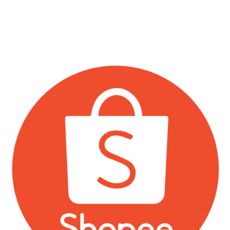
168/42 หมู่ที่ 12 ตำบลบางแก้ว อำเภอบางพลี จังหวัด
สมุทรปราการ 10540
vnixonestop@vnixgp.com