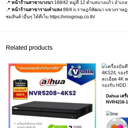
📍
หน้าร้านสาขาบางนา
168/42 หมู่ที่ 12 ตำบลบางแก้ว อำเภ
📍
หน้าร้านสาขารามคำแหง
88/4 ถ.ราษฎร์พัฒนา แขวงราษฎ
ชมสินค้าอื่นๆ ได้ที่เว็บ
https://vnixgroup.co.th/
Related products
Dahua เครื่
NVR4216-1
16PoE Net
Vnix Grou