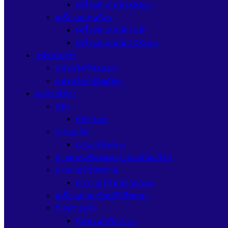
เครื่องสแกนนิ้วZKteco
เครื่องสแกนบัตร
เครื่องสแกนบัตรHIP
เครื่องสแกนบัตรZKteco
แฟรชไดร์ฟ
แฟรชไดร์ฟApacer
แฟรชไดร์ฟSanDisk
อุปกรณ์ช่าง
หูฟัง
หูฟังAsus
เมนบอร์ด
เมนบอร์ดAsus
สายแลนเชื่อมต่ออุปกรณ์เน็ตเวิร์ค
พาวเวอร์ซัพพลาย
พาวเวอร์ซัพพลายAsus
เครื่องอ่าน-เขียนดีวีดีพกพา
ที่แขวนหูฟัง
ที่แขวนหูฟัง Asus