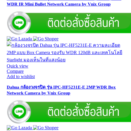
WDR IR Mini Bullet Network Camera by Vnix Group
Quick view
Compare
Add to wishlist
Dahua กล้องวงจรปิด รุ่น IPC-HF5231E-E 2MP WDR Box
Network Camera by Vnix Group