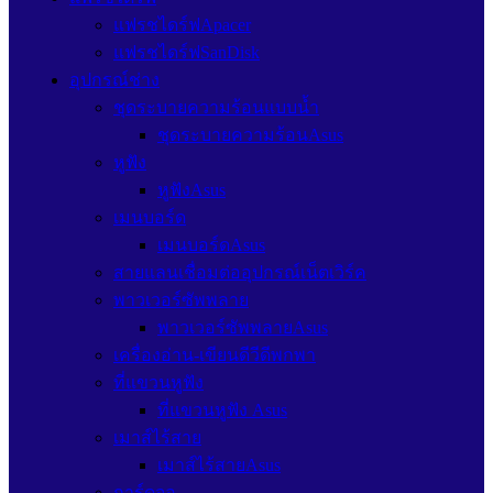
แฟรชไดร์ฟApacer
แฟรชไดร์ฟSanDisk
อุปกรณ์ช่าง
ชุดระบายความร้อนแบบน้ำ
ชุดระบายความร้อนAsus
หูฟัง
หูฟังAsus
เมนบอร์ด
เมนบอร์ดAsus
สายแลนเชื่อมต่ออุปกรณ์เน็ตเวิร์ค
พาวเวอร์ซัพพลาย
พาวเวอร์ซัพพลายAsus
เครื่องอ่าน-เขียนดีวีดีพกพา
ที่แขวนหูฟัง
ที่แขวนหูฟัง Asus
เมาส์ไร้สาย
เมาส์ไร้สายAsus
การ์ดจอ