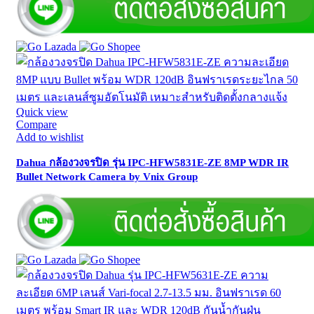
Quick view
Compare
Add to wishlist
Dahua กล้องวงจรปิด รุ่น IPC-HFW5831E-ZE 8MP WDR IR
Bullet Network Camera by Vnix Group