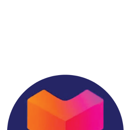
บริษัท วีนิก กรุ๊ป จำกัด
สายด่วน : 064-598-8440
ฝ่ายขาย : 02-114-3317
เวลาทำการ: จันทร์ – ศุกร์ 9.00 – 18.00 น.
เสาร์ 9.00 – 13.00 น.
168/42 หมู่ที่ 12 ตำบลบางแก้ว อำเภอบางพลี จังหวัด
สมุทรปราการ 10540
vnixonestop@vnixgp.com