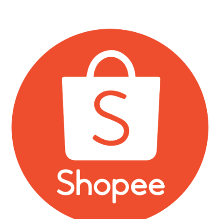
vnixonestop@vnixgp.com