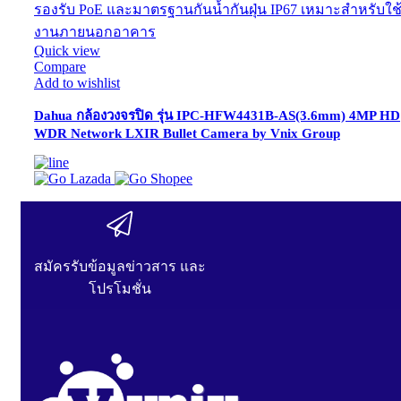
Quick view
Compare
Add to wishlist
Dahua กล้องวงจรปิด รุ่น IPC-HFW4431B-AS(3.6mm) 4MP HD
WDR Network LXIR Bullet Camera by Vnix Group
สมัครรับข้อมูลข่าวสาร และ
โปรโมชั่น