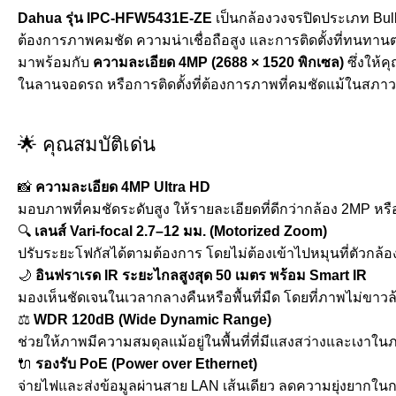
Dahua รุ่น IPC-HFW5431E-ZE
เป็นกล้องวงจรปิดประเภท Bull
ต้องการภาพคมชัด ความน่าเชื่อถือสูง และการติดตั้งที่ทนท
มาพร้อมกับ
ความละเอียด 4MP (2688 × 1520 พิกเซล)
ซึ่งให้
ในลานจอดรถ หรือการติดตั้งที่ต้องการภาพที่คมชัดแม้ในสภา
🌟 คุณสมบัติเด่น
📸
ความละเอียด 4MP Ultra HD
มอบภาพที่คมชัดระดับสูง ให้รายละเอียดที่ดีกว่ากล้อง 2MP หร
🔍
เลนส์ Vari-focal 2.7–12 มม. (Motorized Zoom)
ปรับระยะโฟกัสได้ตามต้องการ โดยไม่ต้องเข้าไปหมุนที่ตัวกล้
🌙
อินฟราเรด IR ระยะไกลสูงสุด 50 เมตร พร้อม Smart IR
มองเห็นชัดเจนในเวลากลางคืนหรือพื้นที่มืด โดยที่ภาพไม่ขา
⚖️
WDR 120dB (Wide Dynamic Range)
ช่วยให้ภาพมีความสมดุลแม้อยู่ในพื้นที่ที่มีแสงสว่างและเงาใน
🔌
รองรับ PoE (Power over Ethernet)
จ่ายไฟและส่งข้อมูลผ่านสาย LAN เส้นเดียว ลดความยุ่งยากใน