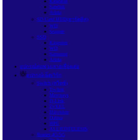
Kingston
Sandisk
Adata
SD Card HDD(ฮาร์ดดิส)
WD
Seagate
SSD
Kingston
WD
Samsung
Adata
อุปกรณ์ต่อพ่วง/สายเชื่อมต่อ
อุปกรณ์เน็ตเวิร์ก
Switch (สวิตช์)
Tp-link
Mercusys
D-Link
ZyXEL
Hikvision
Dahua
HPE
ALLIEDTELESIS
Router 4G/5G