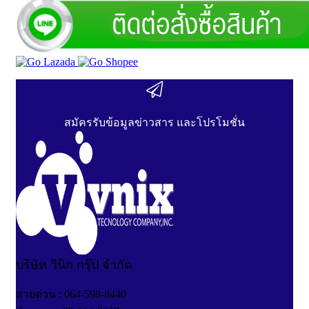
สมัครรับข้อมูลข่าวสาร และโปรโมชั่น
บริษัท วีนิก กรุ๊ป จำกัด
สายด่วน : 064-598-8440