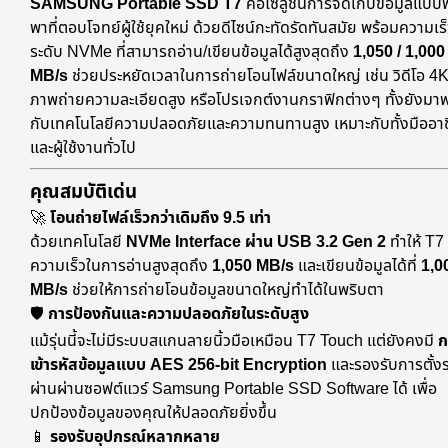
SAMSUNG Portable SSD T7
คือโซลูชันการจัดเก็บข้อมูลแบ
พาที่ตอบโจทย์ผู้ใช้ยุคใหม่ ด้วยดีไซน์กะทัดรัดทันสมัย พร้อมความเร
ระดับ NVMe ที่สามารถอ่าน/เขียนข้อมูลได้สูงสุดถึง
1,050 / 1,000
MB/s
ช่วยประหยัดเวลาในการถ่ายโอนไฟล์ขนาดใหญ่ เช่น วิดีโอ 4
ภาพถ่ายความละเอียดสูง หรือโปรเจกต์งานกราฟิกต่างๆ ทั้งยังมา
กับเทคโนโลยีความปลอดภัยและความทนทานสูง เหมาะกับทั้งมืออา
และผู้ใช้งานทั่วไป
คุณสมบัติเด่น
🚀
โอนถ่ายไฟล์เร็วกว่าเดิมถึง 9.5 เท่า
ด้วยเทคโนโลยี
NVMe Interface ผ่าน USB 3.2 Gen 2
ทำให้ T7 
ความเร็วในการอ่านสูงสุดถึง
1,050 MB/s
และเขียนข้อมูลได้ที่
1,0
MB/s
ช่วยให้การถ่ายโอนข้อมูลขนาดใหญ่ทำได้ในพริบตา
🛡️
การป้องกันและความปลอดภัยในระดับสูง
แม้รุ่นนี้จะไม่มีระบบสแกนลายนิ้วมือเหมือน T7 Touch แต่ยังคงมี
ก
เข้ารหัสข้อมูลแบบ AES 256-bit Encryption
และรองรับการตั้งร
ผ่านผ่านซอฟต์แวร์ Samsung Portable SSD Software ได้ เพื่อ
ปกป้องข้อมูลของคุณให้ปลอดภัยยิ่งขึ้น
📱
รองรับอุปกรณ์หลากหลาย