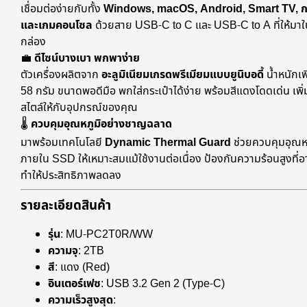
เชื่อมต่อง่ายกับทั้ง
Windows, macOS, Android, Smart TV, ก
และเกมคอนโซล
ด้วยสาย USB-C to C และ USB-C to A ที่ให้มาใ
กล่อง
💼
ดีไซน์บางเบา พกพาง่าย
ตัวเครื่องผลิตจาก
อะลูมิเนียมเกรดพรีเมียมแบบยูนิบอดี้
น้ำหนักเ
58 กรัม ขนาดพอดีมือ พกใส่กระเป๋าได้ง่าย พร้อมสีแดงโดดเด่น เพิ่
สไตล์ให้กับอุปกรณ์ของคุณ
🌡️
ควบคุมอุณหภูมิอย่างชาญฉลาด
มาพร้อมเทคโนโลยี
Dynamic Thermal Guard
ช่วยควบคุมอุณหภ
ภายใน SSD ให้เหมาะสมแม้ใช้งานต่อเนื่อง ป้องกันความร้อนสูงที่อ
ทำให้ประสิทธิภาพลดลง
รายละเอียดสินค้า
รุ่น
: MU-PC2T0R/WW
ความจุ
: 2TB
สี
: แดง (Red)
อินเตอร์เฟซ
: USB 3.2 Gen 2 (Type-C)
ความเร็วสูงสุด
: