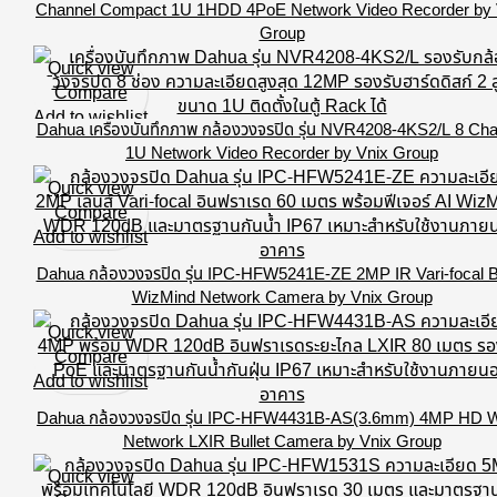
Channel Compact 1U 1HDD 4PoE Network Video Recorder by 
Group
Quick view
Compare
Add to wishlist
Dahua เครื่องบันทึกภาพ กล้องวงจรปิด รุ่น NVR4208-4KS2/L 8 Ch
1U Network Video Recorder by Vnix Group
Quick view
Compare
Add to wishlist
Dahua กล้องวงจรปิด รุ่น IPC-HFW5241E-ZE 2MP IR Vari-focal Bu
WizMind Network Camera by Vnix Group
Quick view
Compare
Add to wishlist
Dahua กล้องวงจรปิด รุ่น IPC-HFW4431B-AS(3.6mm) 4MP HD
Network LXIR Bullet Camera by Vnix Group
Quick view