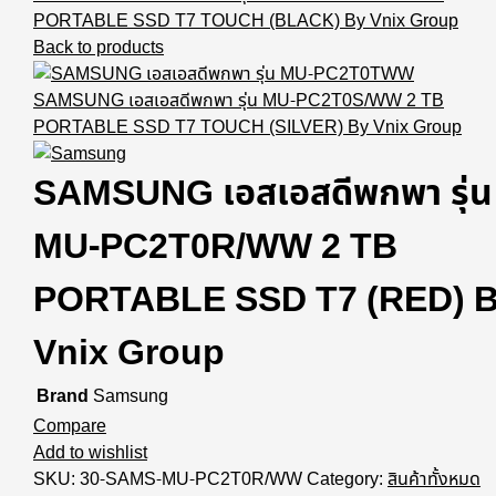
PORTABLE SSD T7 TOUCH (BLACK) By Vnix Group
Back to products
SAMSUNG เอสเอสดีพกพา รุ่น MU-PC2T0S/WW 2 TB
PORTABLE SSD T7 TOUCH (SILVER) By Vnix Group
SAMSUNG เอสเอสดีพกพา รุ่น
MU-PC2T0R/WW 2 TB
PORTABLE SSD T7 (RED) 
Vnix Group
Brand
Samsung
Compare
Add to wishlist
SKU:
30-SAMS-MU-PC2T0R/WW
Category:
สินค้าทั้งหมด