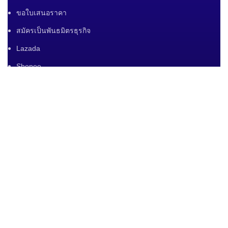
ขอใบเสนอราคา
สมัครเป็นพันธมิตรธุรกิจ
Lazada
Shopee
Tiktok
Lnwshop
Line Shopping
สินค้าออนไลน์
แบรนด์สินค้าทั้งหมด
แบรนด์สินค้าแยกตามหมวดหมู่
ขอใบเสนอราคา
สมัครเป็นพันธมิตรธุรกิจ