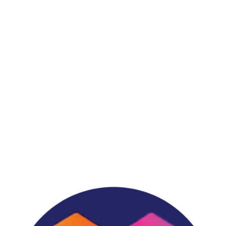
สมัครรับข้อมูลข่าวสาร และโปรโมชั่น
บริษัท วีนิก กรุ๊ป จำกัด
สายด่วน : 064-598-8440
ฝ่ายขาย : 02-114-3317
เวลาทำการ: จันทร์ – ศุกร์ 9.00 – 18.00 น.
เสาร์ 9.00 – 13.00 น.
168/42 หมู่ที่ 12 ตำบลบางแก้ว อำเภอบางพลี จังหวัด
สมุทรปราการ 10540
vnixonestop@vnixgp.com