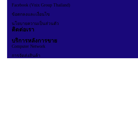
Facebook (Vnix Group Thailand)
ข้อตกลงและเงื่อนไข
นโยบายความเป็นส่วนตัว
ติดต่อเรา
บริการหลังการขาย
Computer Network
การจัดส่งสินค้า
การรับประกันและเคลมสินค้า
นโยบายคืนเงิน
Customer One Stop Service
BUY ON VNIXONLINE
สินค้าออนไลน์
แบรนด์สินค้าทั้งหมด
แบรนด์สินค้าแยกตามหมวดหมู่
ขอใบเสนอราคา
สมัครเป็นพันธมิตรธุรกิจ