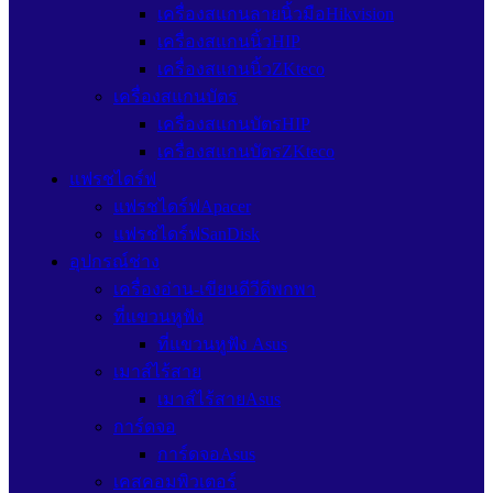
เครื่องสแกนลายนิ้วมือHikvision
เครื่องสแกนนิ้วHIP
เครื่องสแกนนิ้วZKteco
เครื่องสแกนบัตร
เครื่องสแกนบัตรHIP
เครื่องสแกนบัตรZKteco
แฟรชไดร์ฟ
แฟรชไดร์ฟApacer
แฟรชไดร์ฟSanDisk
อุปกรณ์ช่าง
เครื่องอ่าน-เขียนดีวีดีพกพา
ที่แขวนหูฟัง
ที่แขวนหูฟัง Asus
เมาส์ไร้สาย
เมาส์ไร้สายAsus
การ์ดจอ
การ์ดจอAsus
เคสคอมพิวเตอร์