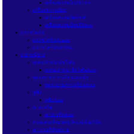
เครื่องสแกนนิ้วZKteco
เครื่องสแกนบัตร
เครื่องสแกนบัตรHIP
เครื่องสแกนบัตรZKteco
แฟรชไดร์ฟ
แฟรชไดร์ฟApacer
แฟรชไดร์ฟSanDisk
อุปกรณ์ช่าง
เคสเปล่าสมาร์ทโฟน
เคสเปล่าสมาร์ทโฟนAsus
ชุดระบายความร้อนแบบน้ำ
ชุดระบายความร้อนAsus
หูฟัง
หูฟังAsus
เมนบอร์ด
เมนบอร์ดAsus
สายแลนเชื่อมต่ออุปกรณ์เน็ตเวิร์ค
พาวเวอร์ซัพพลาย