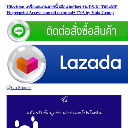
Hikvision เครื่องสแกนลายนิ้วมือและบัตร รุ่น DS-K1T804MF
Fingerprint Access control terminal+TNA by Vnix Group
สมัครรับข้อมูลข่าวสาร และโปรโมชั่น