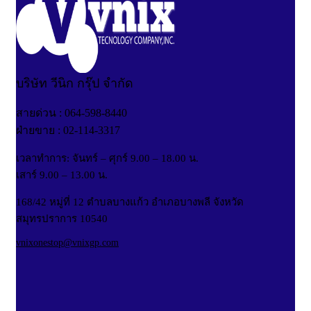
บริษัท วีนิก กรุ๊ป จำกัด
สายด่วน : 064-598-8440
ฝ่ายขาย : 02-114-3317
เวลาทำการ: จันทร์ – ศุกร์ 9.00 – 18.00 น.
เสาร์ 9.00 – 13.00 น.
168/42 หมู่ที่ 12 ตำบลบางแก้ว อำเภอบางพลี จังหวัด
สมุทรปราการ 10540
vnixonestop@vnixgp.com