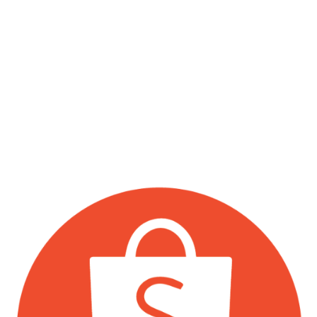
บริษัท วีนิก กรุ๊ป จำกัด
สายด่วน : 064-598-8440
ฝ่ายขาย : 02-114-3317
เวลาทำการ: จันทร์ – ศุกร์ 9.00 – 18.00 น.
เสาร์ 9.00 – 13.00 น.
168/42 หมู่ที่ 12 ตำบลบางแก้ว อำเภอบางพลี จังหวัด
สมุทรปราการ 10540
vnixonestop@vnixgp.com