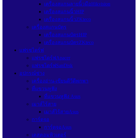
เครื่องสแกนลายนิ้วมือHikvision
เครื่องสแกนนิ้วHIP
เครื่องสแกนนิ้วZKteco
เครื่องสแกนบัตร
เครื่องสแกนบัตรHIP
เครื่องสแกนบัตรZKteco
แฟรชไดร์ฟ
แฟรชไดร์ฟApacer
แฟรชไดร์ฟSanDisk
อุปกรณ์ช่าง
เครื่องอ่าน-เขียนดีวีดีพกพา
ที่แขวนหูฟัง
ที่แขวนหูฟัง Asus
เมาส์ไร้สาย
เมาส์ไร้สายAsus
การ์ดจอ
การ์ดจอAsus
เคสคอมพิวเตอร์