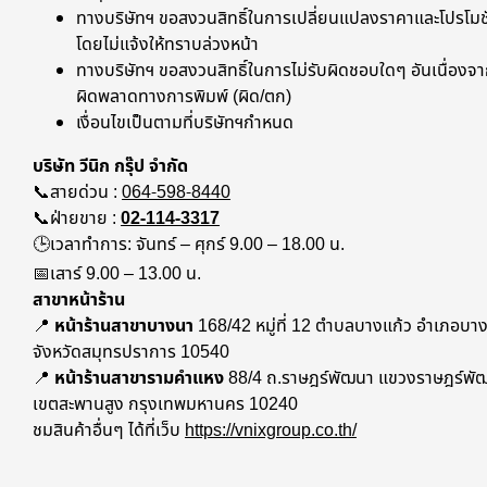
ทางบริษัทฯ ขอสงวนสิทธิ์ในการเปลี่ยนแปลงราคาและโปรโมชั
โดยไม่แจ้งให้ทราบล่วงหน้า
ทางบริษัทฯ ขอสงวนสิทธิ์ในการไม่รับผิดชอบใดๆ อันเนื่องจา
ผิดพลาดทางการพิมพ์ (ผิด/ตก)
เงื่อนไขเป็นตามที่บริษัทฯกำหนด
บริษัท วีนิก กรุ๊ป จำกัด
📞สายด่วน :
064-598-8440
📞ฝ่ายขาย :
02-114-3317
🕒เวลาทำการ: จันทร์ – ศุกร์ 9.00 – 18.00 น.
📅เสาร์ 9.00 – 13.00 น.
สาขาหน้าร้าน
📍
หน้าร้านสาขาบางนา
168/42 หมู่ที่ 12 ตำบลบางแก้ว อำเภอบาง
จังหวัดสมุทรปราการ 10540
📍
หน้าร้านสาขารามคำแหง
88/4 ถ.ราษฎร์พัฒนา แขวงราษฎร์พั
เขตสะพานสูง กรุงเทพมหานคร 10240
ชมสินค้าอื่นๆ ได้ที่เว็บ
https://vnixgroup.co.th/