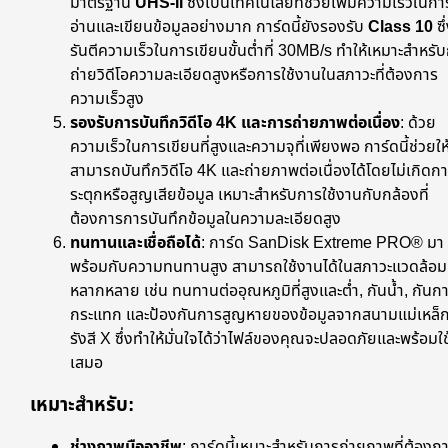
มาตรฐาน
UHS-II
ซึ่งเป็นเทคโนโลยีที่ช่วยเพิ่มความเร็วในกา
อ่านและเขียนข้อมูลอย่างมาก การ์ดนี้ยังรองรับ
Class 10
ซึ
รันตีความเร็วในการเขียนขั้นต่ำที่ 30MB/s ทำให้เหมาะสำหรั
ถ่ายวิดีโอความละเอียดสูงหรือการใช้งานในสภาวะที่ต้องการ
ความเร็วสูง
รองรับการบันทึกวิดีโอ 4K และการถ่ายภาพต่อเนื่อง
: ด้วย
ความเร็วในการเขียนที่สูงและความจุที่เพียงพอ การ์ดนี้ช่วยให
สามารถบันทึกวิดีโอ 4K และถ่ายภาพต่อเนื่องได้โดยไม่เกิดก
ระตุกหรือสูญเสียข้อมูล เหมาะสำหรับการใช้งานกับกล้องที่
ต้องการการบันทึกข้อมูลในความละเอียดสูง
ทนทานและเชื่อถือได้
: การ์ด SanDisk Extreme PRO® มา
พร้อมกับความทนทานสูง สามารถใช้งานได้ในสภาวะแวดล้อมท
หลากหลาย เช่น ทนทานต่ออุณหภูมิที่สูงและต่ำ, กันน้ำ, กันก
กระแทก และป้องกันการสูญหายของข้อมูลจากสนามแม่เหล็ก
รังสี X ซึ่งทำให้มั่นใจได้ว่าไฟล์ของคุณจะปลอดภัยและพร้อมใ
เสมอ
เหมาะสำหรับ:
ช่างภาพมืออาชีพ
: การ์ดนี้เหมาะสำหรับการถ่ายภาพที่ต้องก