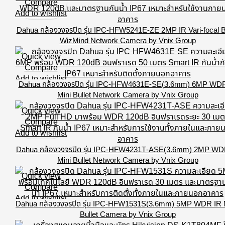
Compare
Add to wishlist
Dahua กล้องวงจรปิด รุ่น IPC-HFW5241E-ZE 2MP IR Vari-focal Bu
WizMind Network Camera by Vnix Group
Quick view
Compare
Add to wishlist
Dahua กล้องวงจรปิด รุ่น IPC-HFW4631E-SE(3.6mm) 6MP WD
Mini Bullet Network Camera by Vnix Group
Quick view
Compare
Add to wishlist
Dahua กล้องวงจรปิด รุ่น IPC-HFW4231T-ASE(3.6mm) 2MP WD
Mini Bullet Network Camera by Vnix Group
Quick view
Compare
Add to wishlist
Dahua กล้องวงจรปิด รุ่น IPC-HFW1531S(3.6mm) 5MP WDR IR M
Bullet Camera by Vnix Group