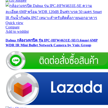
Quick view
Compare
Add to wishlist
Dahua กล้องวงจรปิด รุ่น IPC-HFW4631E-SE(3.6mm) 6MP
WDR IR Mini Bullet Network Camera by Vnix Group