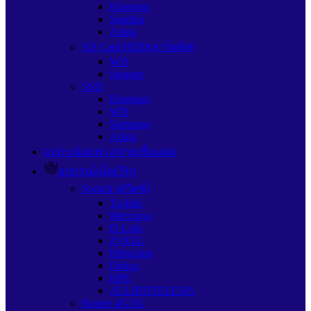
Kingston
Sandisk
Adata
SD Card HDD(ฮาร์ดดิส)
WD
Seagate
SSD
Kingston
WD
Samsung
Adata
อุปกรณ์ต่อพ่วง/สายเชื่อมต่อ
อุปกรณ์เน็ตเวิร์ก
Switch (สวิตช์)
Tp-link
Mercusys
D-Link
ZyXEL
Hikvision
Dahua
HPE
ALLIEDTELESIS
Router 4G/5G