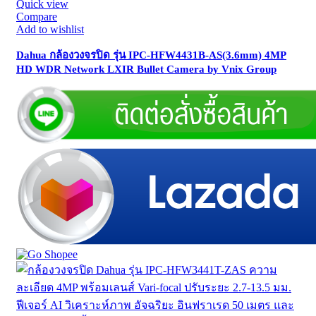
Quick view
Compare
Add to wishlist
Dahua กล้องวงจรปิด รุ่น IPC-HFW4431B-AS(3.6mm) 4MP
HD WDR Network LXIR Bullet Camera by Vnix Group