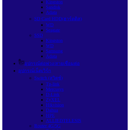
Kingston
Sandisk
Adata
SD Card HDD(ฮาร์ดดิส)
WD
Seagate
SSD
Kingston
WD
Samsung
Adata
อุปกรณ์ต่อพ่วง/สายเชื่อมต่อ
อุปกรณ์เน็ตเวิร์ก
Switch (สวิตช์)
Tp-link
Mercusys
D-Link
ZyXEL
Hikvision
Dahua
HPE
ALLIEDTELESIS
Router 4G/5G