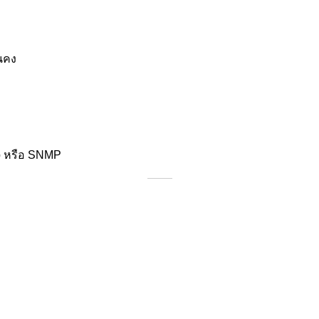
่นคง
eb หรือ SNMP