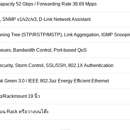
apacity 52 Gbps / Forwarding Rate 38.69 Mpps
, SNMP v1/v2c/v3, D-Link Network Assistant
ning Tree (STP/RSTP/MSTP), Link Aggregation, IGMP Snoopi
Queues, Bandwidth Control, Port-based QoS
ecurity, Storm Control, SSL/SSH, 802.1X Authentication
nk Green 3.0 / IEEE 802.3az Energy Efficient Ethernet
/Rackmount 19 นิ้ว
้งบน Rack หรือวางบนโต๊ะ