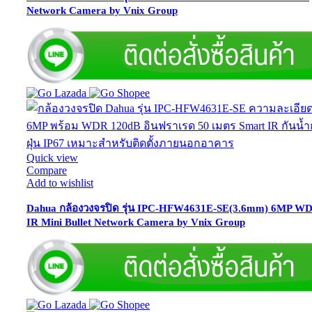
Network Camera by Vnix Group
Quick view
Compare
Add to wishlist
Dahua กล้องวงจรปิด รุ่น IPC-HFW4631E-SE(3.6mm) 6MP W
IR Mini Bullet Network Camera by Vnix Group