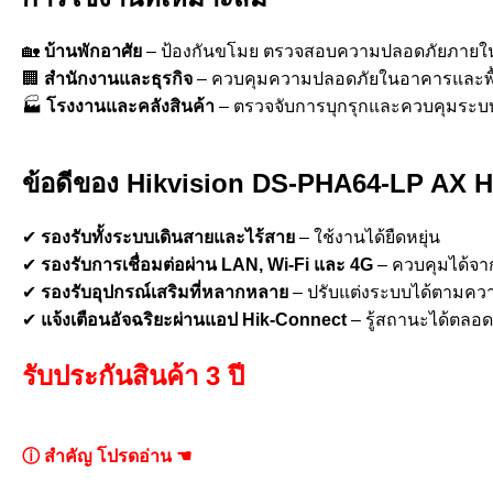
🏡
บ้านพักอาศัย
– ป้องกันขโมย ตรวจสอบความปลอดภัยภายใ
🏢
สำนักงานและธุรกิจ
– ควบคุมความปลอดภัยในอาคารและพื้
🏭
โรงงานและคลังสินค้า
– ตรวจจับการบุกรุกและควบคุมระบบ
ข้อดีของ Hikvision DS-PHA64-LP AX
✔
รองรับทั้งระบบเดินสายและไร้สาย
– ใช้งานได้ยืดหยุ่น
✔
รองรับการเชื่อมต่อผ่าน LAN, Wi-Fi และ 4G
– ควบคุมได้จาก
✔
รองรับอุปกรณ์เสริมที่หลากหลาย
– ปรับแต่งระบบได้ตามคว
✔
แจ้งเตือนอัจฉริยะผ่านแอป Hik-Connect
– รู้สถานะได้ตลอ
รับประกันสินค้า 3 ปี
ⓘ สำคัญ โปรดอ่าน ☚