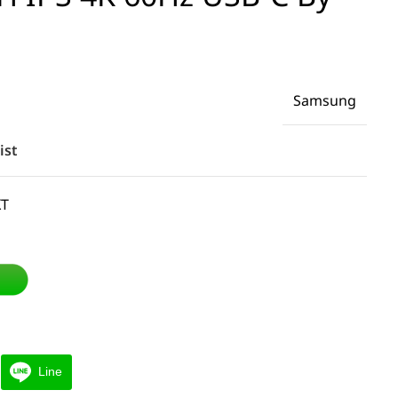
Samsung
ist
XT
Line