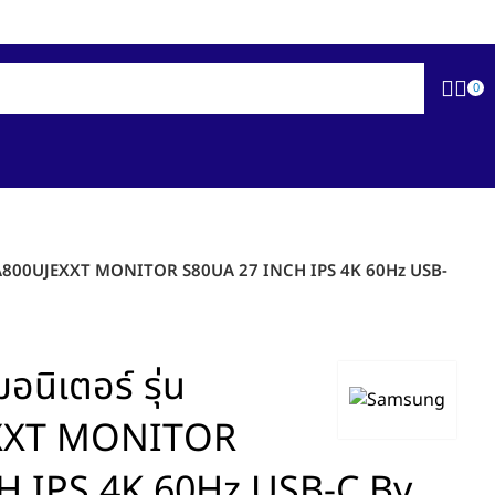
Newsletter
Contact Us
FAQs
0
27A800UJEXXT MONITOR S80UA 27 INCH IPS 4K 60Hz USB-
ิเตอร์ รุ่น
XXT MONITOR
H IPS 4K 60Hz USB-C By