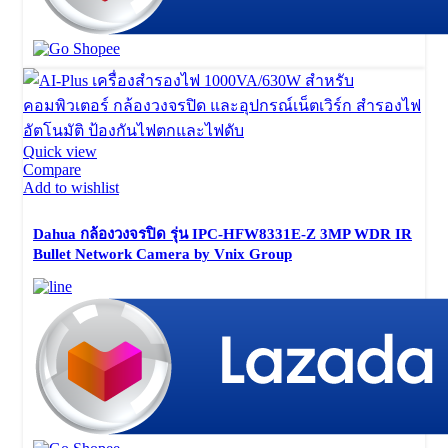
Quick view
Compare
Add to wishlist
Dahua กล้องวงจรปิด รุ่น IPC-HFW8331E-Z 3MP WDR IR
Bullet Network Camera by Vnix Group