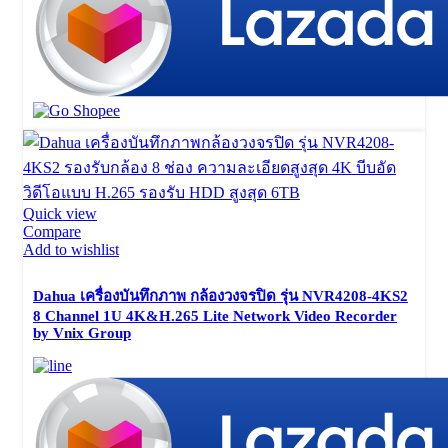
Quick view
Compare
Add to wishlist
Dahua เครื่องบันทึกภาพ กล้องวงจรปิด รุ่น NVR4208-4KS2
8 Channel 1U 4K&H.265 Lite Network Video Recorder
by Vnix Group