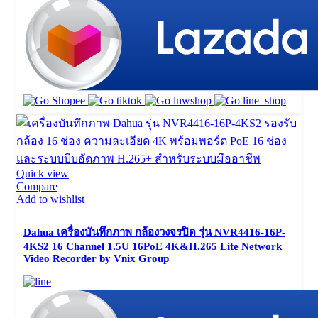
Quick view
Compare
Add to wishlist
Dahua เครื่องบันทึกภาพ กล้องวงจรปิด รุ่น NVR4416-16P-
4KS2 16 Channel 1.5U 16PoE 4K&H.265 Lite Network
Video Recorder by Vnix Group